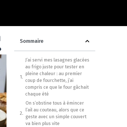
n
Sommaire
»
J’ai servi mes lasagnes glacées
au frigo juste pour tester en
pleine chaleur : au premier
coup de fourchette, j’ai
compris ce que le four gâchait
chaque été
On s’obstine tous à émincer
l’ail au couteau, alors que ce
geste avec un simple couvert
va bien plus vite