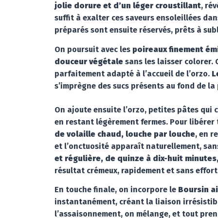
jolie dorure et d’un léger croustillant
, ré
suffit à exalter ces saveurs ensoleillées d
préparés sont ensuite réservés, prêts à subl
On poursuit avec les
poireaux finement émi
douceur végétale
sans les laisser colorer.
parfaitement adapté à l’accueil de l’orzo.
L
s’imprègne des sucs présents au fond de la 
On ajoute ensuite l’orzo, petites pâtes qui 
en restant légèrement fermes. Pour libérer 
de volaille chaud, louche par louche
, en 
et l’onctuosité apparaît naturellement, sa
et régulière, de quinze à dix-huit minutes
résultat crémeux, rapidement et sans effort
En touche finale, on incorpore le
Boursin ai
instantanément, créant la liaison irrésisti
l’assaisonnement, on mélange, et tout prend