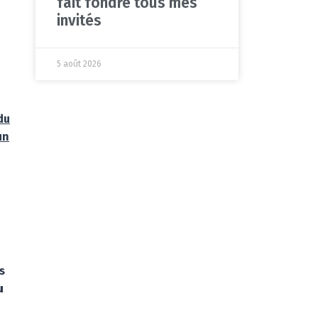
fait fondre tous mes
invités
5 août 2026
du
un
s
u