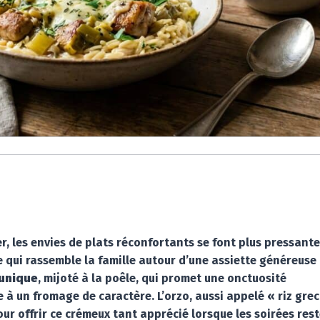
ver, les envies de plats réconfortants se font plus pressant
ce qui rassemble la famille autour d’une assiette généreuse
 unique
, mijoté à la poêle, qui promet une onctuosité
e à un fromage de caractère. L’orzo, aussi appelé « riz grec
ur offrir ce crémeux tant apprécié lorsque les soirées res