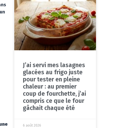
ans
 un
J’ai servi mes lasagnes
glacées au frigo juste
pour tester en pleine
chaleur : au premier
coup de fourchette, j’ai
compris ce que le four
gâchait chaque été
’une
6 août 2026