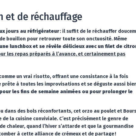
n et de réchauffage
x jours au réfrigérateur
: il suffit de le réchauffer douce
 de bouillon pour retrouver toute son onctuosité. Même
une lunchbox et se révèle délicieux avec un filet de citro
ur les repas préparés à l’avance, et certainement pas
 comme un vrai risotto, offrant une consistance à la fois
se prête à toutes les improvisations et se déguste aussi bie
 pour les fins de semaine animées ou pour prolonger le
 ou dans des bols réconfortants, cet orzo au poulet et Bour
 de la cuisine conviviale. C’est précisément le genre de
 de chaleur, quand l’hiver s’attarde et que la gourmandise
ccomber à cette alliance de crémeux et de partage !