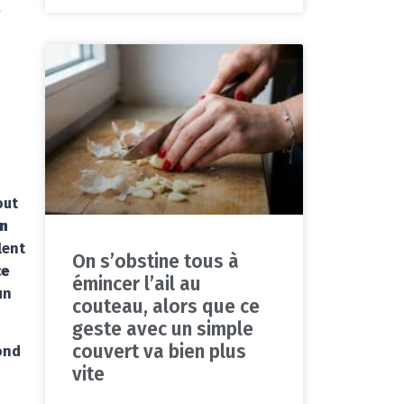
e
out
on
lent
On s’obstine tous à
ce
émincer l’ail au
un
couteau, alors que ce
geste avec un simple
couvert va bien plus
ond
vite