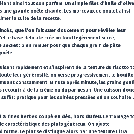
vélant ainsi tout son parfum.
Un simple filet d’huile d’oliv
ans une grande poêle chaude. Les morceaux de poulet ainsi
imer la suite de la recette.
ncés, que l’on fait suer doucement pour révéler leur
 Cette base délicate crée un fond légèrement sucré,
e secret
: bien remuer pour que chaque grain de pâte
poêle.
cuisent rapidement et s’inspirent de la texture du risotto t
toute leur générosité, on verse progressivement le
bouill
remuant constamment. Minute après minute, les grains gonf
ns recourir à de la crème ou du parmesan. Une cuisson
dou
, suffit : pratique pour les soirées pressées où on souhaite 
.
l & fines herbes coupé en dés, hors du feu
. Le fromage f
ble caractéristique des plats généreux. On ajuste
 forme. Le plat se distingue alors par une texture ultra