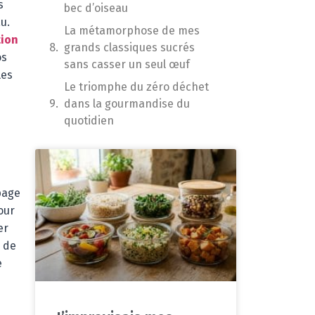
s
bec d’oiseau
u.
La métamorphose de mes
tion
grands classiques sucrés
os
sans casser un seul œuf
les
Le triomphe du zéro déchet
dans la gourmandise du
quotidien
s
page
our
er
e de
e