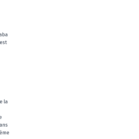
faba
est
e la
e
sans
lème