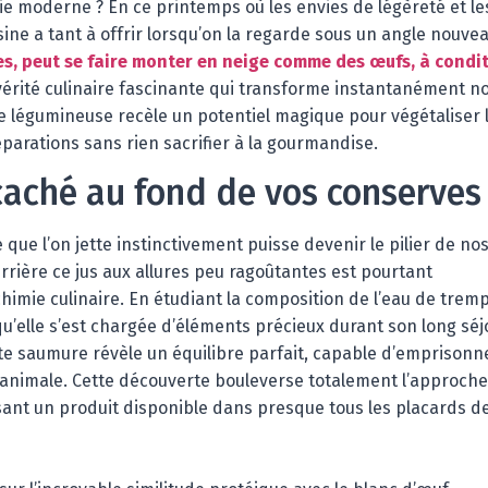
rie moderne ? En ce printemps où les envies de légèreté et le
ine a tant à offrir lorsqu’on la regarde sous un angle nouvea
hes, peut se faire monter en neige comme des œufs, à condi
vérité culinaire fascinante qui transforme instantanément n
e légumineuse recèle un potentiel magique pour végétaliser 
réparations sans rien sacrifier à la gourmandise.
caché au fond de vos conserves
de que l’on jette instinctivement puisse devenir le pilier de no
errière ce jus aux allures peu ragoûtantes est pourtant
imie culinaire. En étudiant la composition de l’eau de trem
u’elle s’est chargée d’éléments précieux durant son long séj
te saumure révèle un équilibre parfait, capable d’emprisonn
ne animale. Cette découverte bouleverse totalement l’approch
isant un produit disponible dans presque tous les placards d