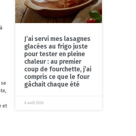
é
 à
J’ai servi mes lasagnes
glacées au frigo juste
pour tester en pleine
chaleur : au premier
coup de fourchette, j’ai
compris ce que le four
 se
gâchait chaque été
te,
6 août 2026
e et