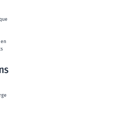
ique
 en
ts
ns
erge