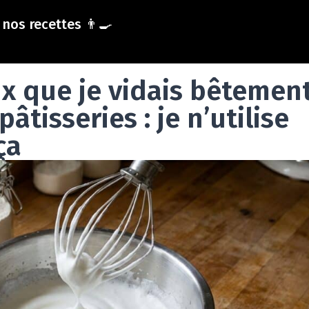
nos recettes 👨‍🍳
ux que je vidais bêtemen
tisseries : je n’utilise
ça