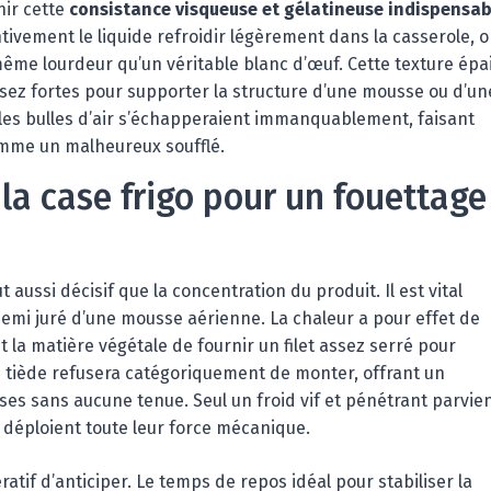
nir cette
consistance visqueuse et gélatineuse indispensab
tivement le liquide refroidir légèrement dans la casserole, 
a même lourdeur qu’un véritable blanc d’œuf. Cette texture épa
ssez fortes pour supporter la structure d’une mousse ou d’un
les bulles d’air s’échapperaient immanquablement, faisant
omme un malheureux soufflé.
la case frigo pour un fouettage
 aussi décisif que la concentration du produit. Il est vital
nnemi juré d’une mousse aérienne. La chaleur a pour effet de
la matière végétale de fournir un filet assez serré pour
e tiède refusera catégoriquement de monter, offrant un
es sans aucune tenue. Seul un froid vif et pénétrant parvien
es déploient toute leur force mécanique.
ératif d’anticiper. Le temps de repos idéal pour stabiliser la