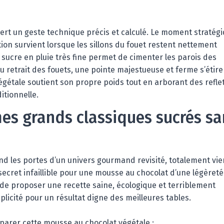
iert un geste technique précis et calculé. Le moment stratég
tion survient lorsque les sillons du fouet restent nettement
u sucre en pluie très fine permet de cimenter les parois des
: au retrait des fouets, une pointe majestueuse et ferme s’étire
égétale soutient son propre poids tout en arborant des refle
itionnelle.
s grands classiques sucrés sa
rand les portes d’un univers gourmand revisité, totalement vi
ecret infaillible pour une mousse au chocolat d’une légèreté
 de proposer une recette saine, écologique et terriblement
licité pour un résultat digne des meilleures tables.
éparer cette mousse au chocolat végétale :