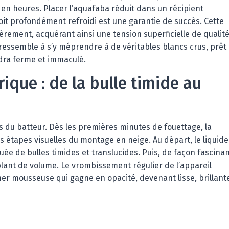
 en heures. Placer l’aquafaba réduit dans un récipient
soit profondément refroidi est une garantie de succès. Cette
èrement, acquérant ainsi une tension superficielle de qualit
e ressemble à s’y méprendre à de véritables blancs crus, prêt
dra ferme et immaculé.
rique : de la bulle timide au
s du batteur. Dès les premières minutes de fouettage, la
 étapes visuelles du montage en neige. Au départ, le liquide
e de bulles timides et translucides. Puis, de façon fascinan
lant de volume. Le vrombissement régulier de l’appareil
er mousseuse qui gagne en opacité, devenant lisse, brillant