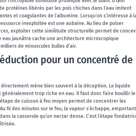
sur l’incroyable similitude protéique avec le blanc d’œuf
de protéines libérés par les pois chiches dans l’eau imitent
ntes et coagulantes de l’albumine. Lorsqu’on s’intéresse à l
essource inexploitée est une aubaine. Au lieu de puiser
s, exploiter cette similitude structurelle permet de concev
te eau jaunâtre cache une architecture microscopique
milliers de minuscules bulles d’air.
 réduction pour un concentré de
ide directement mène bien souvent à la déception. Le liquide
néralement trop riche en eau. Il faut donc faire bouillir le
e étape de cuisson à feu moyen permet de concentrer les
 Au fil des minutes sur le feu, la vapeur s’échappe, emportant
 dans la casserole qu’un nectar dense. C’est l’étape fondatric
trisée.