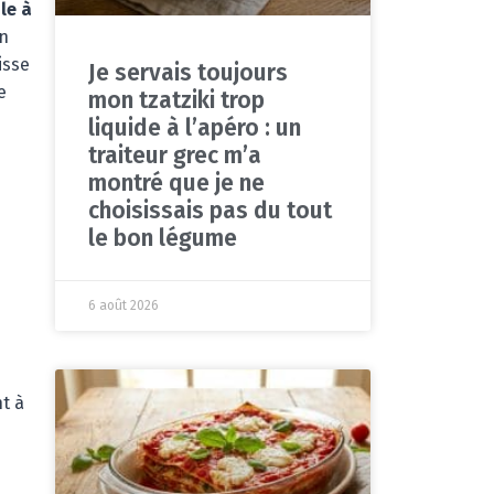
le à
on
isse
Je servais toujours
e
mon tzatziki trop
liquide à l’apéro : un
traiteur grec m’a
montré que je ne
choisissais pas du tout
le bon légume
6 août 2026
t à