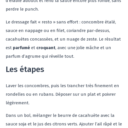
d’érable adoucit et rend la sauce encore plus ronde, sans
perdre le punch.
Le dressage fait « resto » sans effort : concombre étalé,
sauce en nappage ou en filet, coriandre par-dessus,
cacahuètes concassées, et un nuage de zeste. Le résultat
est
parfumé
et
croquant
, avec une jolie mâche et un
parfum d’agrume qui réveille tout.
Les étapes
Laver les concombres, puis les trancher très finement en
rondelles ou en rubans. Déposer sur un plat et poivrer
légèrement.
Dans un bol, mélanger le beurre de cacahuète avec la
sauce soja et le jus des citrons verts. Ajouter l’ail râpé et le